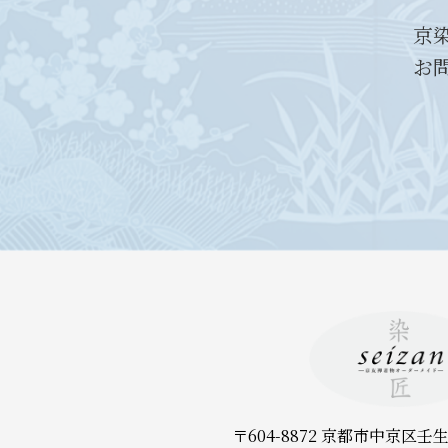
京
お
〒604-8872 京都市中京区壬生